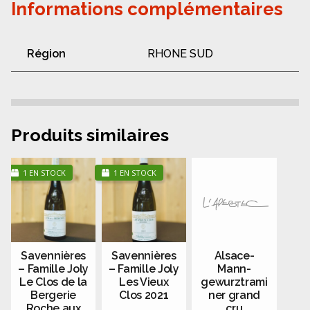
Informations complémentaires
Région
RHONE SUD
Produits similaires
1 EN STOCK
1 EN STOCK
Savennières
Savennières
Alsace-
– Famille Joly
– Famille Joly
Mann-
Le Clos de la
Les Vieux
gewurztrami
Bergerie
Clos 2021
ner grand
Roche aux
cru