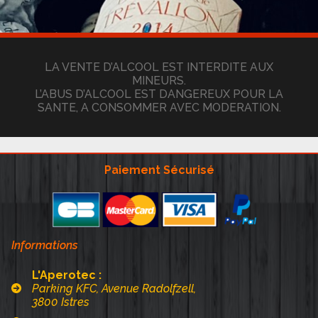
LA VENTE D’ALCOOL EST INTERDITE AUX
MINEURS.
L’ABUS D’ALCOOL EST DANGEREUX POUR LA
SANTE, A CONSOMMER AVEC MODERATION.
Paiement Sécurisé
Informations
L'Aperotec :
Parking KFC, Avenue Radolfzell,
3800 Istres