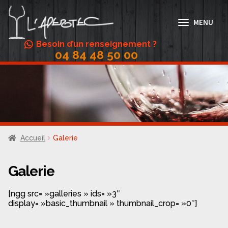
Aller
Aller
à
au
MENU
la
contenu
navigation
Besoin d’un renseignement ?
04 84 48 50 00
Abonnement Vin
Accords mets/vins
Actualités
Boutique
Accueil
Galerie
Conditions Générales de Vente
Contact
Galerie
Galerie
[ngg src= »galleries » ids= »3″
display= »basic_thumbnail » thumbnail_crop= »0″]
Menus
Mon compte