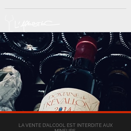
Panier
Politique de confidentialité
Politique de cookies (UE)
Qui sommes nous ?
Validation de la commande
Wishlist
LA VENTE D’ALCOOL EST INTERDITE AUX
MINEURS.