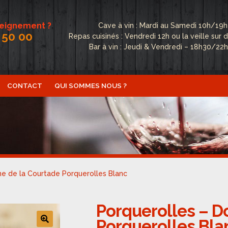
seignement ?
Cave à vin : Mardi au Samedi 10h/19h
 50 00
Repas cuisinés : Vendredi 12h ou la veille su
Bar à vin : Jeudi & Vendredi – 18h30/22
CONTACT
QUI SOMMES NOUS ?
ctualités
Boutique
Conditions Générales de Vente
Conta
fidentialité
Politique de cookies (UE)
Qui sommes nous ?
e de la Courtade Porquerolles Blanc
Porquerolles – D
Porquerolles Bla