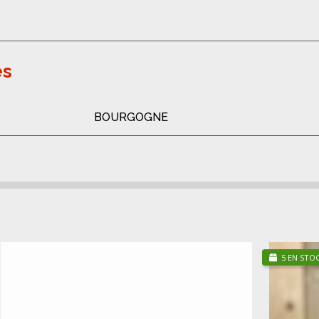
es
BOURGOGNE
5 EN STO