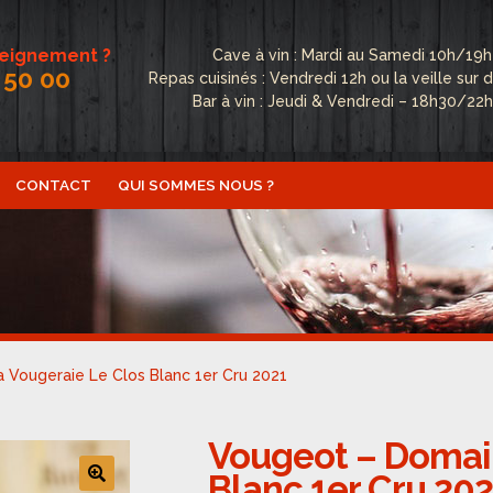
seignement ?
Cave à vin : Mardi au Samedi 10h/19h
 50 00
Repas cuisinés : Vendredi 12h ou la veille su
Bar à vin : Jeudi & Vendredi – 18h30/22
CONTACT
QUI SOMMES NOUS ?
ctualités
Boutique
Conditions Générales de Vente
Conta
fidentialité
Politique de cookies (UE)
Qui sommes nous ?
 Vougeraie Le Clos Blanc 1er Cru 2021
Vougeot – Domain
Blanc 1er Cru 202