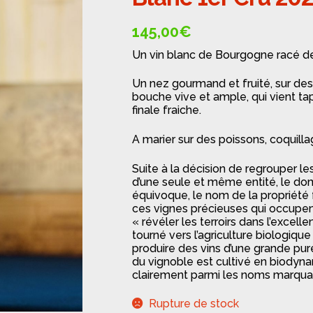
🔍
145,00
€
Un vin blanc de Bourgogne racé de
Un nez gourmand et fruité, sur des
bouche vive et ample, qui vient tap
finale fraiche.
A marier sur des poissons, coquillag
Suite à la décision de regrouper le
d’une seule et même entité, le dom
équivoque, le nom de la propriété
ces vignes précieuses qui occupent
« révéler les terroirs dans l’excel
tourné vers l’agriculture biologique
produire des vins d’une grande puret
du vignoble est cultivé en biodyna
clairement parmi les noms marqua
Rupture de stock