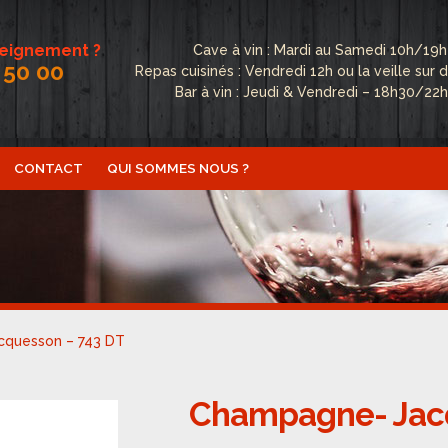
seignement ?
Cave à vin : Mardi au Samedi 10h/19h
 50 00
Repas cuisinés : Vendredi 12h ou la veille su
Bar à vin : Jeudi & Vendredi – 18h30/22
CONTACT
QUI SOMMES NOUS ?
ctualités
Boutique
Conditions Générales de Vente
Conta
fidentialité
Politique de cookies (UE)
Qui sommes nous ?
quesson – 743 DT
Champagne- Jacq