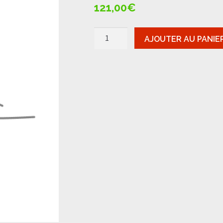
121,00
€
quantité
AJOUTER AU PANIE
de
Champagne-
Jacquesson
-
743
DT