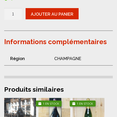
quantité
AJOUTER AU PANIER
de
Champagne-
Pol
Roger
brut
vintage
Informations complémentaires
2018
Région
CHAMPAGNE
Produits similaires
1 EN STOCK
1 EN STOCK