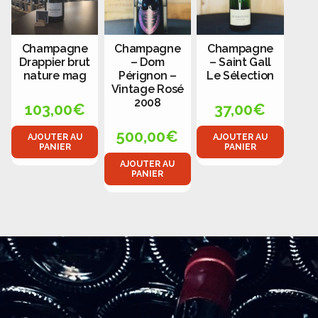
Champagne
Champagne
Champagne
Drappier brut
– Dom
– Saint Gall
nature mag
Pérignon –
Le Sélection
Vintage Rosé
2008
103,00
€
37,00
€
500,00
€
AJOUTER AU
AJOUTER AU
PANIER
PANIER
AJOUTER AU
PANIER