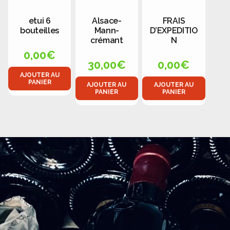
etui 6
Alsace-
FRAIS
bouteilles
Mann-
D’EXPEDITIO
crémant
N
0,00
€
30,00
€
0,00
€
AJOUTER AU
PANIER
AJOUTER AU
AJOUTER AU
PANIER
PANIER