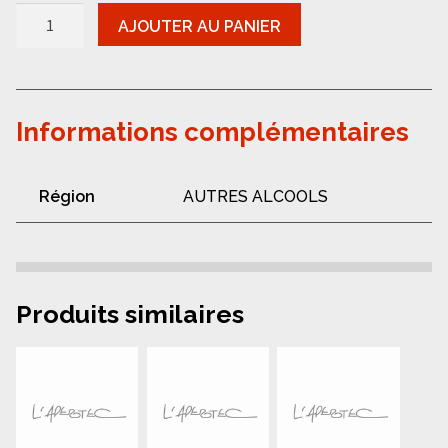
quantité
AJOUTER AU PANIER
de
Cocktail
Cockorico
cosmopolitan
Informations complémentaires
Région
AUTRES ALCOOLS
Produits similaires