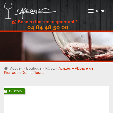
Aller
Aller
à
au
MENU
la
contenu
navigation
Besoin d’un renseignement ?
04 84 48 50 00
Abonnement Vin
Accords mets/vins
Actualités
Boutique
Accueil
Boutique
ROSE
Alpilles – Abbaye de
Conditions Générales de Vente
Pierredon Donna Rossa
Contact
EN STOCK
Galerie
Menus
Mon compte