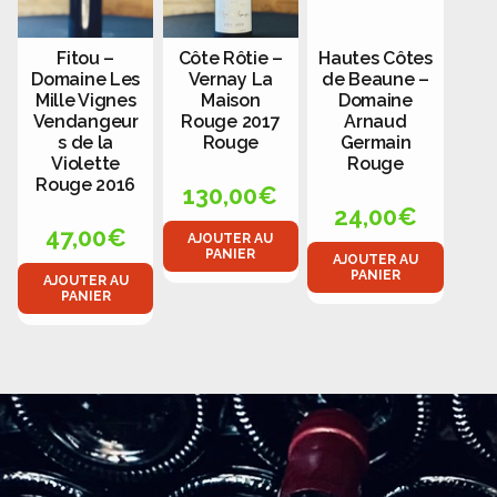
Fitou –
Côte Rôtie –
Hautes Côtes
Domaine Les
Vernay La
de Beaune –
Mille Vignes
Maison
Domaine
Vendangeur
Rouge 2017
Arnaud
s de la
Rouge
Germain
Violette
Rouge
Rouge 2016
130,00
€
24,00
€
47,00
€
AJOUTER AU
PANIER
AJOUTER AU
PANIER
AJOUTER AU
PANIER