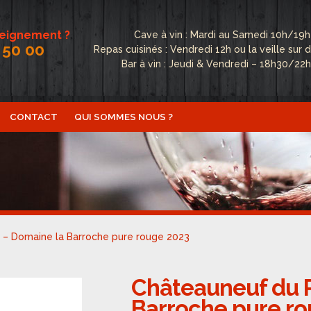
seignement ?
Cave à vin : Mardi au Samedi 10h/19h
 50 00
Repas cuisinés : Vendredi 12h ou la veille su
Bar à vin : Jeudi & Vendredi – 18h30/22
CONTACT
QUI SOMMES NOUS ?
ctualités
Boutique
Conditions Générales de Vente
Conta
fidentialité
Politique de cookies (UE)
Qui sommes nous ?
– Domaine la Barroche pure rouge 2023
Châteauneuf du 
Barroche pure r