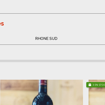
es
RHONE SUD
3 EN STO