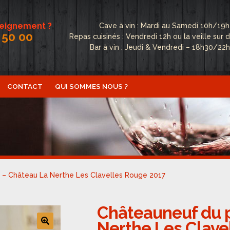
seignement ?
Cave à vin : Mardi au Samedi 10h/19h
 50 00
Repas cuisinés : Vendredi 12h ou la veille su
Bar à vin : Jeudi & Vendredi – 18h30/22
CONTACT
QUI SOMMES NOUS ?
ctualités
Boutique
Conditions Générales de Vente
Conta
fidentialité
Politique de cookies (UE)
Qui sommes nous ?
– Château La Nerthe Les Clavelles Rouge 2017
Châteauneuf du 
Nerthe Les Clave