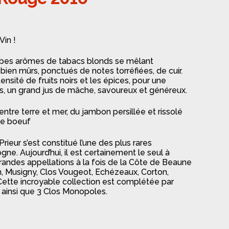
in !
rbes arômes de tabacs blonds se mêlant
bien mûrs, ponctués de notes torréfiées, de cuir.
nsité de fruits noirs et les épices, pour une
s, un grand jus de mâche, savoureux et généreux.
entre terre et mer, du jambon persillée et rissolé
de boeuf
ieur s’est constitué l’une des plus rares
ne. Aujourd’hui, il est certainement le seul à
randes appellations à la fois de la Côte de Beaune
n, Musigny, Clos Vougeot, Echézeaux, Corton,
ette incroyable collection est complétée par
s ainsi que 3 Clos Monopoles.