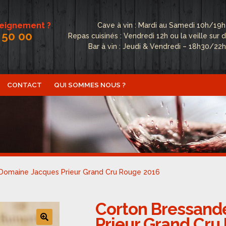
seignement ?
Cave à vin : Mardi au Samedi 10h/19h
 50 00
Repas cuisinés : Vendredi 12h ou la veille su
Bar à vin : Jeudi & Vendredi – 18h30/22
CONTACT
QUI SOMMES NOUS ?
ctualités
Boutique
Conditions Générales de Vente
Conta
fidentialité
Politique de cookies (UE)
Qui sommes nous ?
Domaine Jacques Prieur Grand Cru Rouge 2016
Corton Bressand
Prieur Grand Cru