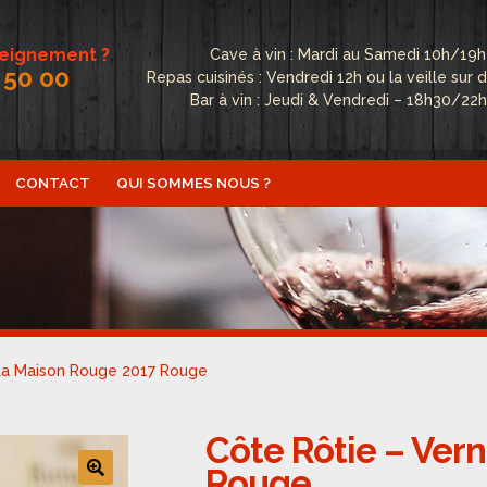
seignement ?
Cave à vin : Mardi au Samedi 10h/19h
 50 00
Repas cuisinés : Vendredi 12h ou la veille su
Bar à vin : Jeudi & Vendredi – 18h30/22
CONTACT
QUI SOMMES NOUS ?
ctualités
Boutique
Conditions Générales de Vente
Conta
fidentialité
Politique de cookies (UE)
Qui sommes nous ?
La Maison Rouge 2017 Rouge
Côte Rôtie – Ver
Rouge