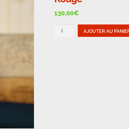
🔍
130,00
€
quantité
AJOUTER AU PANIE
de
Côte
Rôtie
-
Vernay
La
Maison
Rouge
2017
Rouge