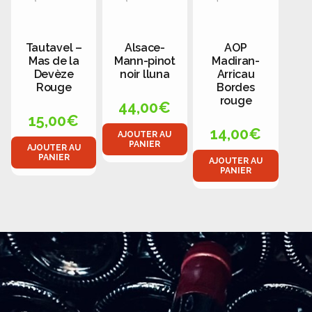
Tautavel –
Alsace-
AOP
Mas de la
Mann-pinot
Madiran-
Devèze
noir lluna
Arricau
Rouge
Bordes
rouge
44,00
€
15,00
€
14,00
€
AJOUTER AU
PANIER
AJOUTER AU
PANIER
AJOUTER AU
PANIER