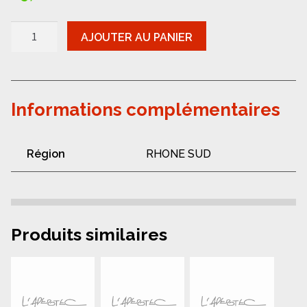
quantité
AJOUTER AU PANIER
de
Vaucluse
-
Domaine
Gourt
de
Informations complémentaires
Mautens
Rouge
2019
Région
RHONE SUD
Produits similaires