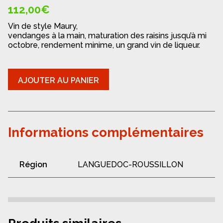
112,00
€
Vin de style Maury,
vendanges à la main, maturation des raisins jusqu’à mi
octobre, rendement minime, un grand vin de liqueur.
quantité
AJOUTER AU PANIER
de
Vin
de
liqueur
-
Informations complémentaires
Domaine
Les
Mille
Vignes
Région
LANGUEDOC-ROUSSILLON
Noir
de
Grenache
2017
Produits similaires