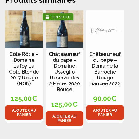
3 EN STOCK
Côte Rôtie –
Châteauneuf
Châteauneuf
Domaine
du pape –
du pape –
Lafoy La
Domaine
Domaine la
Côte Blonde
Usseglio
Barroche
2017 Rouge
Réserve des
Rouge
(NON)
2 Frères 2020
fiancée 2022
Rouge
125,00
€
90,00
€
125,00
€
AJOUTER AU
AJOUTER AU
PANIER
PANIER
AJOUTER AU
PANIER