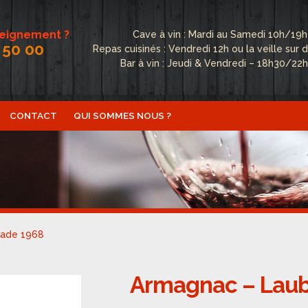
seignement ?
Cave à vin : Mardi au Samedi 10h/19h
 50 00
Repas cuisinés : Vendredi 12h ou la veille su
Bar à vin : Jeudi & Vendredi – 18h30/22
CONTACT
QUI SOMMES NOUS ?
ctualités
Boutique
Conditions Générales de Vente
Conta
fidentialité
Politique de cookies (UE)
Qui sommes nous ?
bade 1968
Armagnac – Lau