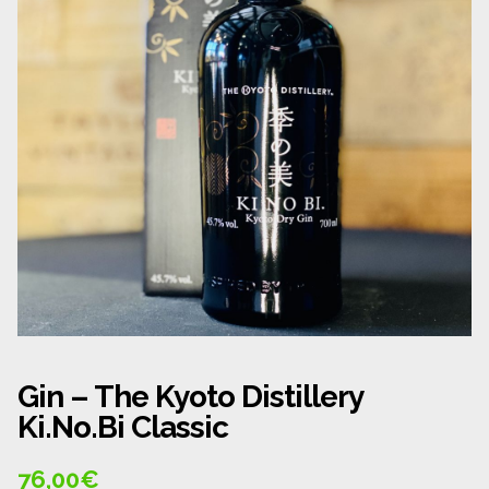
Panier
Politique de confidentialité
Politique de cookies (UE)
Qui sommes nous ?
Validation de la commande
Wishlist
Gin – The Kyoto Distillery
Ki.No.Bi Classic
76,00
€