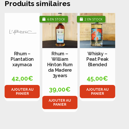
Produits similaires
6 EN STOCK
2 EN STOCK
Rhum –
Rhum –
Whisky –
Plantation
William
Peat Peak
xaymaca
Hinton Rum
Blended
da Madere
3years
42,00
€
45,00
€
39,00
€
AJOUTER AU
AJOUTER AU
PANIER
PANIER
AJOUTER AU
PANIER