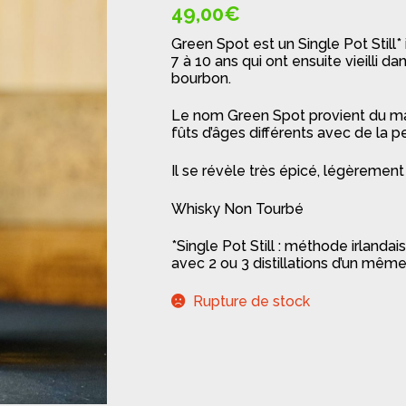
🔍
49,00
€
Green Spot est un Single Pot Still* 
7 à 10 ans qui ont ensuite vieilli 
bourbon.
Le nom Green Spot provient du marq
fûts d’âges différents avec de la p
Il se révèle très épicé, légèrement
Whisky Non Tourbé
*Single Pot Still : méthode irland
avec 2 ou 3 distillations d’un même
Rupture de stock