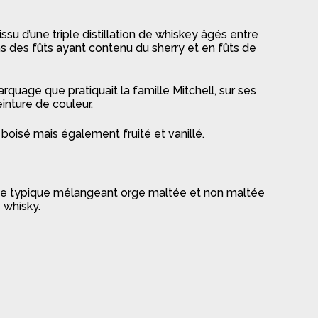
issu d’une triple distillation de whiskey âgés entre
dans des fûts ayant contenu du sherry et en fûts de
uage que pratiquait la famille Mitchell, sur ses
einture de couleur.
 boisé mais également fruité et vanillé.
aise typique mélangeant orge maltée et non maltée
 whisky.