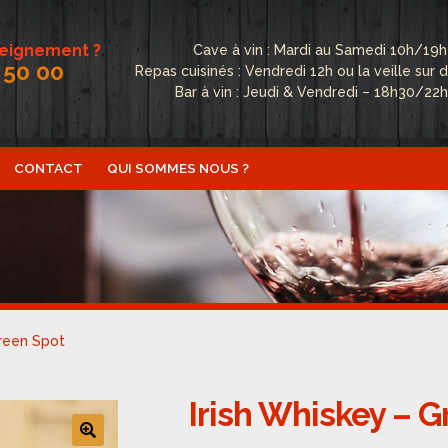
seignement ?
Cave à vin : Mardi au Samedi 10h/19h
 50 00
Repas cuisinés : Vendredi 12h ou la veille su
Bar à vin : Jeudi & Vendredi – 18h30/22
CONTACT
QUI SOMMES NOUS ?
ctualités
Boutique
Conditions Générales de Vente
Conta
fidentialité
Politique de cookies (UE)
Qui sommes nous ?
Green Spot
Irish Whiskey – 