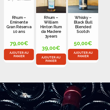
Rhum –
Rhum –
Whisky –
Eminente
William
Black Bull
Gran Réserva
Hinton Rum
Blended
10 ans
da Madere
Scotch
3years
79,00
€
50,00
€
39,00
€
AJOUTER AU
AJOUTER AU
PANIER
PANIER
AJOUTER AU
PANIER