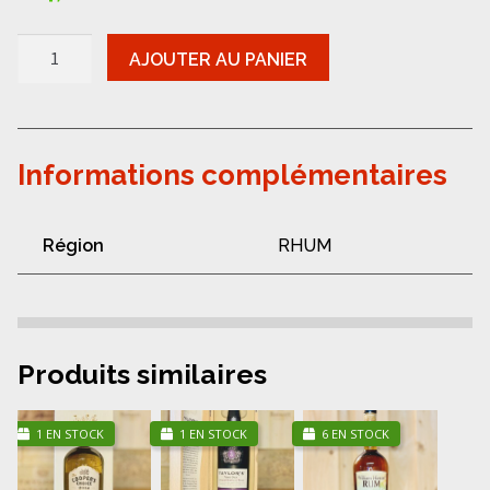
quantité
AJOUTER AU PANIER
de
Rhum
-
Foursquare
Convocation
14
Informations complémentaires
ans
Région
RHUM
Produits similaires
1 EN STOCK
1 EN STOCK
6 EN STOCK