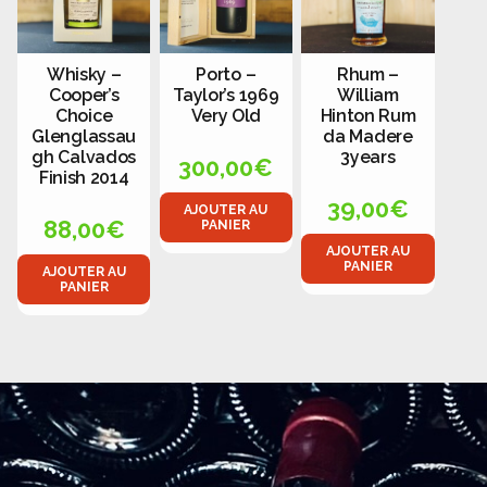
Whisky –
Porto –
Rhum –
Cooper’s
Taylor’s 1969
William
Choice
Very Old
Hinton Rum
Glenglassau
da Madere
gh Calvados
3years
300,00
€
Finish 2014
39,00
€
AJOUTER AU
88,00
€
PANIER
AJOUTER AU
PANIER
AJOUTER AU
PANIER