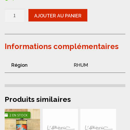
quantité
AJOUTER AU PANIER
de
Rhum
-
La
Favorite
navigation
Informations complémentaires
Montbazillac
Région
RHUM
Produits similaires
2 EN STOCK