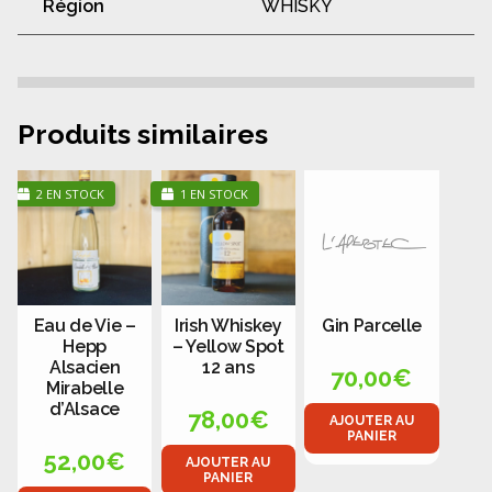
Région
WHISKY
Produits similaires
2 EN STOCK
1 EN STOCK
Eau de Vie –
Irish Whiskey
Gin Parcelle
Hepp
– Yellow Spot
Alsacien
12 ans
70,00
€
Mirabelle
d’Alsace
78,00
€
AJOUTER AU
PANIER
52,00
€
AJOUTER AU
PANIER