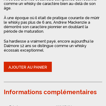
comme un whisky de caractère bien au-delà de son
âge.
À une époque où il était de pratique courante de mûrir
le whisky pas plus de 6 ans, Andrew Mackenzie a
démontré son caractère pionnier en doublant la
période de maturation.
Sa hardiesse a vraiment payé, encore aujourd’hui le
Dalmore 12 ans se distingue comme un whisky
écossais exceptionnel.
quantité
AJOUTER AU PANIER
de
Whisky
-
Dalmore
12
Informations complémentaires
ans
Ecosse