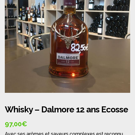
Panier
Politique de confidentialité
Politique de cookies (UE)
Qui sommes nous ?
Validation de la commande
Wishlist
Whisky – Dalmore 12 ans Ecosse
97,00
€
Avec ses arômes et saveurs complexes est reconnu