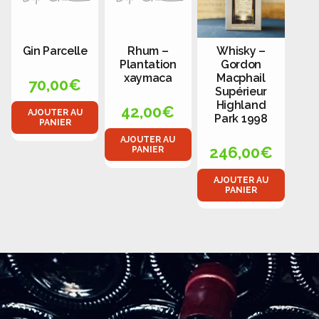
Gin Parcelle
Rhum –
Whisky –
Plantation
Gordon
xaymaca
Macphail
70,00
€
Supérieur
Highland
42,00
€
AJOUTER AU
Park 1998
PANIER
AJOUTER AU
246,00
€
PANIER
AJOUTER AU
PANIER