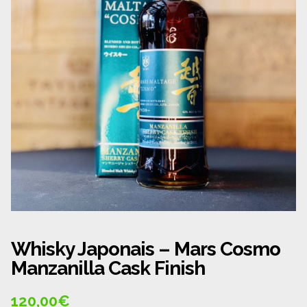
Panier
Politique de confidentialité
Politique de cookies (UE)
Qui sommes nous ?
Validation de la commande
Wishlist
Whisky Japonais – Mars Cosmo
Manzanilla Cask Finish
120,00
€