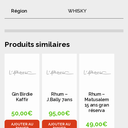
Région
WHISKY
Produits similaires
Gin Birdie
Rhum –
Rhum –
Kaffir
J.Bally 7ans
Matusalem
15 ans gran
réserva
50,00
€
95,00
€
49,00
€
AJOUTER AU
AJOUTER AU