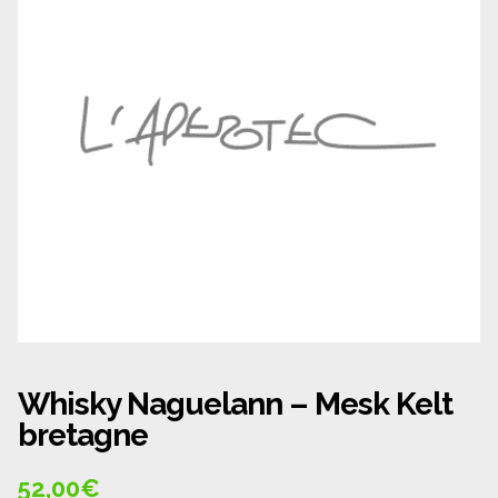
Panier
Politique de confidentialité
Politique de cookies (UE)
Qui sommes nous ?
Validation de la commande
Wishlist
Whisky Naguelann – Mesk Kelt
bretagne
52,00
€