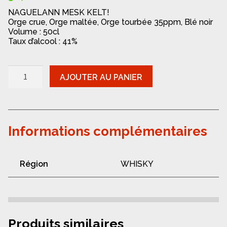
NAGUELANN MESK KELT!
Orge crue, Orge maltée, Orge tourbée 35ppm, Blé noir
Volume : 50cl
Taux d’alcool : 41%
quantité
AJOUTER AU PANIER
de
Whisky
Naguelann
-
Mesk
Kelt
Informations complémentaires
bretagne
Région
WHISKY
Produits similaires