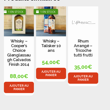
1 EN STOCK
1 EN STOCK
Whisky –
Whisky –
Rhum
Cooper’s
Talisker 10
Arrangé –
Choice
ans
Tricoche
Glenglassau
tutti frutti
gh Calvados
54,00
€
Finish 2014
35,00
€
AJOUTER AU
88,00
€
PANIER
AJOUTER AU
PANIER
AJOUTER AU
PANIER