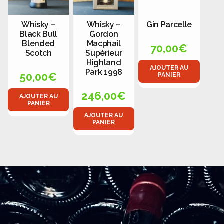
Whisky –
Whisky –
Gin Parcelle
Black Bull
Gordon
Blended
Macphail
70,00
€
Scotch
Supérieur
Highland
AJOUTER AU
Park 1998
50,00
€
PANIER
246,00
€
AJOUTER AU
PANIER
AJOUTER AU
PANIER