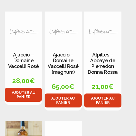
Panier
Politique de confidentialité
Politique de cookies (UE)
Qui sommes nous ?
Ajaccio –
Ajaccio –
Alpilles –
Validation de la commande
Domaine
Domaine
Abbaye de
Vaccelli Rosé
Vaccelli Rosé
Pierredon
(magnum)
Donna Rossa
Wishlist
28,00
€
65,00
€
21,00
€
AJOUTER AU
PANIER
AJOUTER AU
AJOUTER AU
PANIER
PANIER