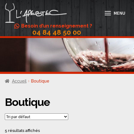
Aller
Aller
à
au
MENU
la
contenu
navigation
Besoin d’un renseignement ?
04 84 48 50 00
Abonnement Vin
Accords mets/vins
Actualités
Boutique
Accueil
Boutique
Conditions Générales de Vente
Contact
Boutique
Galerie
Menus
5 résultats affichés
Mon compte