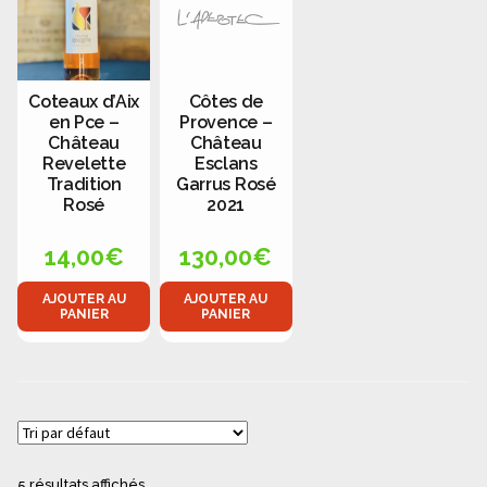
Coteaux d’Aix
Côtes de
en Pce –
Provence –
Château
Château
Revelette
Esclans
Tradition
Garrus Rosé
Rosé
2021
14,00
€
130,00
€
AJOUTER AU
AJOUTER AU
PANIER
PANIER
5 résultats affichés