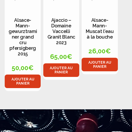
Alsace-
Ajaccio –
Alsace-
Mann-
Domaine
Mann-
gewurztrami
Vaccelli
Muscat l’eau
ner grand
Granit Blanc
à la bouche
cru
2023
pfersigberg
26,00
€
2015
65,00
€
AJOUTER AU
50,00
€
PANIER
AJOUTER AU
PANIER
AJOUTER AU
PANIER