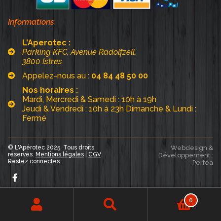
Informations
L'Aperotec :
Parking KFC, Avenue Radolfzell,
3800 Istres
Appelez-nous au :
04 84 48 50 00
Nos horaires :
Mardi, Mercredi & Samedi : 10h à 19h
Jeudi & Vendredi : 10h à 23h Dimanche & Lundi :
Fermé
© L'Apérotec 2025. Tous droits
Webdesign &
réservés.
Mentions légales
|
CGV
Développement :
Restez connectés :
Perféa
0
Recherche
Recherche
pour :