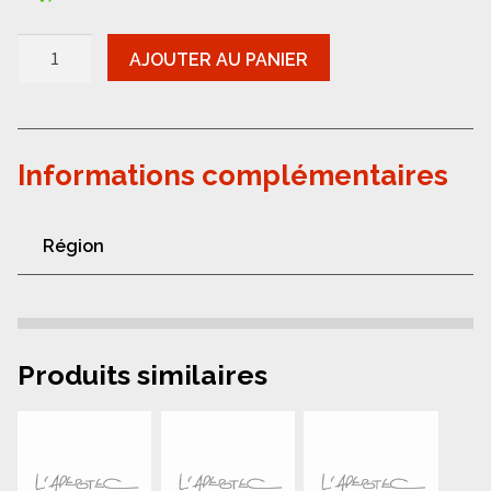
quantité
AJOUTER AU PANIER
de
Alsace-
Mann-
riesling
grand
cru
Informations complémentaires
Pfersigberg
2020
Région
Produits similaires