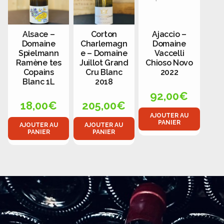
Alsace –
Corton
Ajaccio –
Domaine
Charlemagn
Domaine
Spielmann
e – Domaine
Vaccelli
Ramène tes
Juillot Grand
Chioso Novo
Copains
Cru Blanc
2022
Blanc 1L
2018
92,00
€
18,00
€
205,00
€
AJOUTER AU
PANIER
AJOUTER AU
AJOUTER AU
PANIER
PANIER