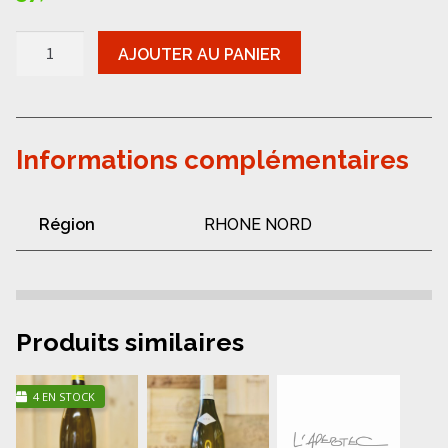
quantité
AJOUTER AU PANIER
de
Saint-
Peray-
Gripa
les
figuiers
Informations complémentaires
blanc
Région
RHONE NORD
Produits similaires
4 EN STOCK