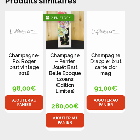
Produits similaires
2 EN STOCK
Champagne-
Champagne
Champagne
Pol Roger
– Perrier
Drappier brut
brut vintage
Jouët Brut
carte d’or
2018
Belle Epoque
mag
120ans
(Edition
98,00
€
91,00
€
Limitée)
AJOUTER AU
AJOUTER AU
280,00
€
PANIER
PANIER
AJOUTER AU
PANIER