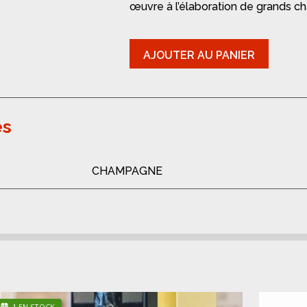
œuvre à l’élaboration de grands ch
quantité
AJOUTER AU PANIER
de
Champagne
-
M.
Hostomme
es
Vikka
Immergée
Grand
Cru
CHAMPAGNE
2013
1 EN STOCK