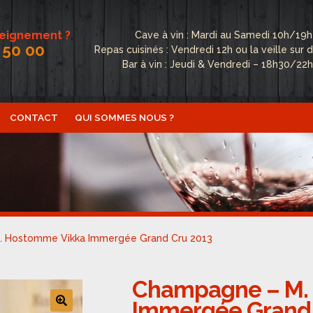
seignement ?
Cave à vin : Mardi au Samedi 10h/19h
 50 00
Repas cuisinés : Vendredi 12h ou la veille su
Bar à vin : Jeudi & Vendredi – 18h30/22
CONTACT
QUI SOMMES NOUS ?
ctualités
Boutique
Conditions Générales de Vente
Conta
fidentialité
Politique de cookies (UE)
Qui sommes nous ?
 Hostomme Vikka Immergée Grand Cru 2013
Champagne – M.
Immergée Grand 