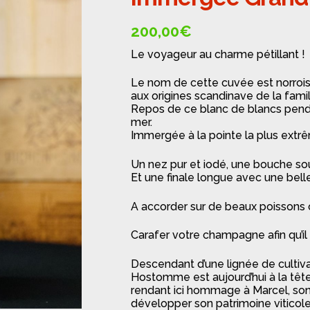
🔍
200,00
€
Le voyageur au charme pétillant !
Le nom de cette cuvée est norrois
aux origines scandinave de la fam
Repos de ce blanc de blancs pend
mer.
Immergée à la pointe la plus extrêm
Un nez pur et iodé, une bouche sou
Et une finale longue avec une belle
A accorder sur de beaux poissons o
Carafer votre champagne afin qu’il 
Descendant d’une lignée de cultiva
Hostomme est aujourd’hui à la têt
rendant ici hommage à Marcel, son 
développer son patrimoine viticole