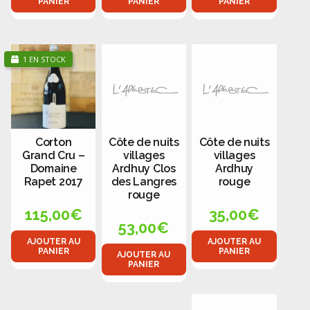
PANIER
PANIER
PANIER
1 EN STOCK
Corton
Côte de nuits
Côte de nuits
Grand Cru –
villages
villages
Domaine
Ardhuy Clos
Ardhuy
Rapet 2017
des Langres
rouge
rouge
115,00
€
35,00
€
53,00
€
AJOUTER AU
AJOUTER AU
PANIER
PANIER
AJOUTER AU
PANIER