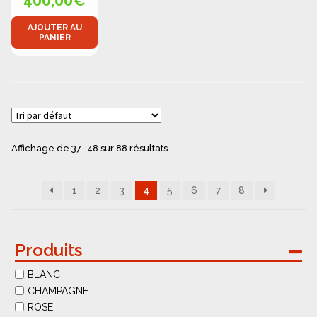
400,00
€
AJOUTER AU
PANIER
Affichage de 37–48 sur 88 résultats
1
2
3
4
5
6
7
8
Produits
BLANC
CHAMPAGNE
ROSE