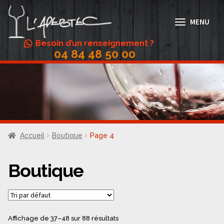
Aller
Aller
à
au
MENU
la
contenu
navigation
Besoin d’un renseignement ?
04 84 48 50 00
Abonnement Vin
Accords mets/vins
Actualités
Boutique
Accueil
Boutique
Page 4
Conditions Générales de Vente
Contact
Boutique
Galerie
Menus
Affichage de 37–48 sur 88 résultats
Mon compte