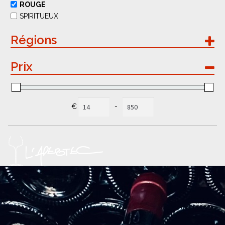
ROUGE
SPIRITUEUX
Régions
ALSACE
Prix
BOURGOGNE
LANGUEDOC-ROUSSILLON
PROVENCE
RHONE SUD
€
-