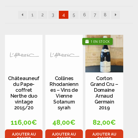
Panier
1
2
3
4
5
6
7
8
Politique de confidentialité
Politique de cookies (UE)
1 EN STOCK
Qui sommes nous ?
Validation de la commande
Wishlist
Châteauneuf
Collines
Corton
du Pape-
Rhodanienn
Grand Cru –
coffret
es – Vins de
Domaine
Nerthe duo
Vienne
Arnaud
vintage
Sotanum
Germain
2015/20
syrah
2019
116,00
€
48,00
€
82,00
€
AJOUTER AU
AJOUTER AU
AJOUTER AU