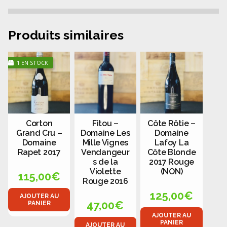
Produits similaires
1 EN STOCK
Corton
Fitou –
Côte Rôtie –
Grand Cru –
Domaine Les
Domaine
Domaine
Mille Vignes
Lafoy La
Rapet 2017
Vendangeur
Côte Blonde
s de la
2017 Rouge
Violette
(NON)
115,00
€
Rouge 2016
125,00
€
AJOUTER AU
47,00
€
PANIER
AJOUTER AU
PANIER
AJOUTER AU