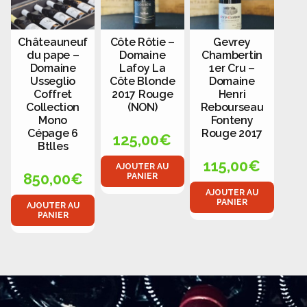
Châteauneuf
Côte Rôtie –
Gevrey
du pape –
Domaine
Chambertin
Domaine
Lafoy La
1er Cru –
Usseglio
Côte Blonde
Domaine
Coffret
2017 Rouge
Henri
Collection
(NON)
Rebourseau
Mono
Fonteny
Cépage 6
Rouge 2017
125,00
€
Btlles
115,00
€
AJOUTER AU
850,00
€
PANIER
AJOUTER AU
PANIER
AJOUTER AU
PANIER