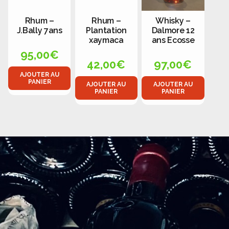
Rhum –
Rhum –
Whisky –
J.Bally 7ans
Plantation
Dalmore 12
xaymaca
ans Ecosse
95,00
€
42,00
€
97,00
€
AJOUTER AU
PANIER
AJOUTER AU
AJOUTER AU
PANIER
PANIER