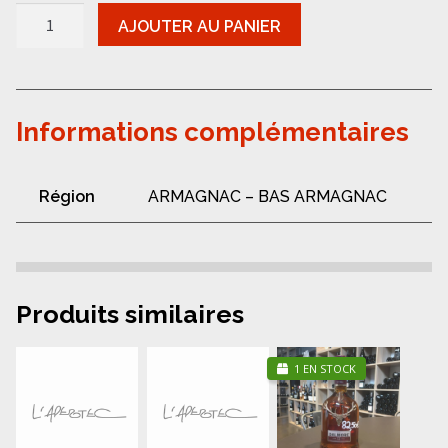
quantité
AJOUTER AU PANIER
de
Bas
Armagnac
-
Laubade
1981
Informations complémentaires
Région
ARMAGNAC – BAS ARMAGNAC
Produits similaires
1 EN STOCK