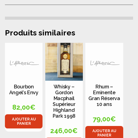
Produits similaires
Bourbon
Whisky –
Rhum –
Angel’s Envy
Gordon
Eminente
Macphail
Gran Réserva
Supérieur
10 ans
82,00
€
Highland
Park 1998
79,00
€
AJOUTER AU
PANIER
246,00
€
AJOUTER AU
PANIER