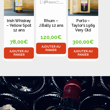
Irish Whiskey
Rhum –
Porto –
– Yellow Spot
J.Bally 12 ans
Taylor’s 1969
12 ans
Very Old
120,00
€
78,00
€
300,00
€
AJOUTER AU
PANIER
AJOUTER AU
AJOUTER AU
PANIER
PANIER