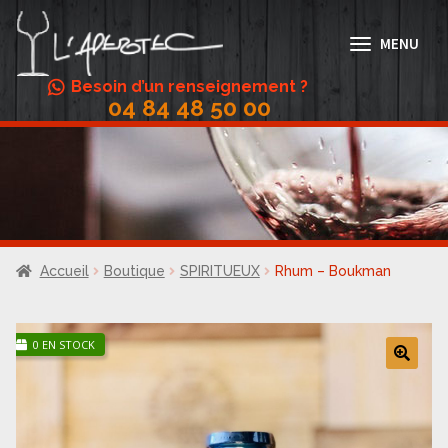
Aller
Aller
à
au
MENU
la
contenu
navigation
Besoin d’un renseignement ?
04 84 48 50 00
Abonnement Vin
Accords mets/vins
Actualités
Boutique
Accueil
Boutique
SPIRITUEUX
Rhum – Boukman
Conditions Générales de Vente
Contact
0 EN STOCK
Galerie
🔍
Menus
Mon compte