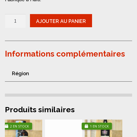
quantité
AJOUTER AU PANIER
de
Rhum
-
Boukman
Informations complémentaires
Région
Produits similaires
2 EN STOCK
1 EN STOCK