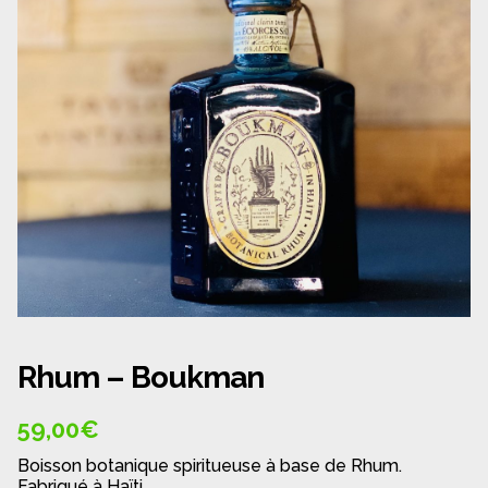
Panier
Politique de confidentialité
Politique de cookies (UE)
Qui sommes nous ?
Validation de la commande
Wishlist
Rhum – Boukman
59,00
€
Boisson botanique spiritueuse à base de Rhum.
Fabriqué à Haïti.