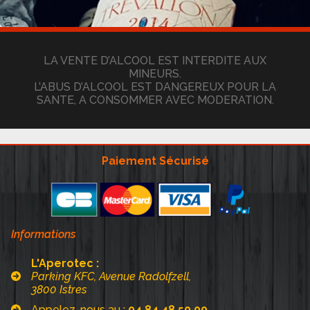
LA VENTE D’ALCOOL EST INTERDITE AUX
MINEURS.
L’ABUS D’ALCOOL EST DANGEREUX POUR LA
SANTE, A CONSOMMER AVEC MODERATION.
Paiement Sécurisé
Informations
L'Aperotec :
Parking KFC, Avenue Radolfzell,
3800 Istres
Appelez-nous au :
04 84 48 50 00