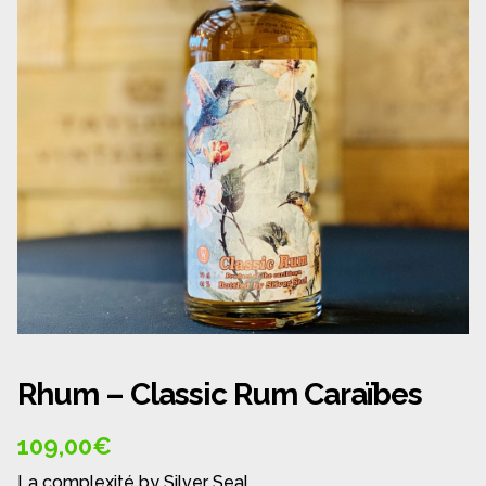
Panier
Politique de confidentialité
Politique de cookies (UE)
Qui sommes nous ?
Validation de la commande
Wishlist
Rhum – Classic Rum Caraïbes
109,00
€
La complexité by Silver Seal…