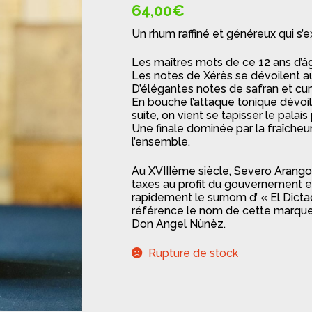
🔍
64,00
€
Un rhum raffiné et généreux qui s’e
Les maîtres mots de ce 12 ans d’âge
Les notes de Xérès se dévoilent au 
D’élégantes notes de safran et cu
En bouche l’attaque tonique dévoil
suite, on vient se tapisser le palai
Une finale dominée par la fraîch
l’ensemble.
Au XVIIIème siècle, Severo Arango
taxes au profit du gouvernement es
rapidement le surnom d’ « El Dictado
référence le nom de cette marqu
Don Angel Nùnèz.
Rupture de stock