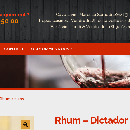
seignement ?
Cave à vin : Mardi au Samedi 10h/19h
 50 00
Repas cuisinés : Vendredi 12h ou la veille su
Bar à vin : Jeudi & Vendredi – 18h30/22
CONTACT
QUI SOMMES NOUS ?
ctualités
Boutique
Conditions Générales de Vente
Conta
fidentialité
Politique de cookies (UE)
Qui sommes nous ?
 Rhum 12 ans
Rhum – Dictador