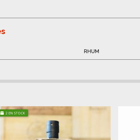
es
RHUM
2 EN STOCK