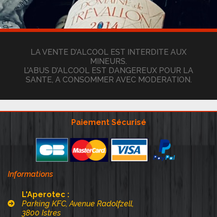
LA VENTE D’ALCOOL EST INTERDITE AUX
MINEURS.
L’ABUS D’ALCOOL EST DANGEREUX POUR LA
SANTE, A CONSOMMER AVEC MODERATION.
Paiement Sécurisé
Informations
L'Aperotec :
Parking KFC, Avenue Radolfzell,
3800 Istres