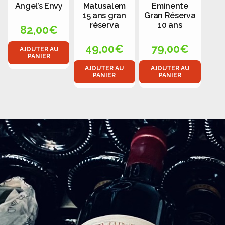
Angel’s Envy
Matusalem
Eminente
15 ans gran
Gran Réserva
réserva
10 ans
82,00
€
49,00
€
79,00
€
AJOUTER AU
PANIER
AJOUTER AU
AJOUTER AU
PANIER
PANIER