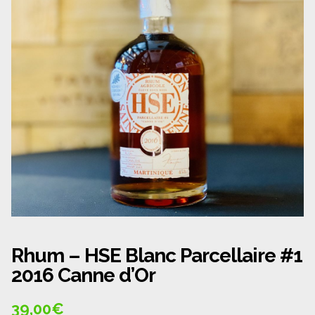
Panier
Politique de confidentialité
Politique de cookies (UE)
Qui sommes nous ?
Validation de la commande
Wishlist
Rhum – HSE Blanc Parcellaire #1
2016 Canne d’Or
39,00
€