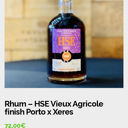
Panier
Politique de confidentialité
Politique de cookies (UE)
Qui sommes nous ?
Validation de la commande
Wishlist
Rhum – HSE Vieux Agricole
finish Porto x Xeres
72,00
€