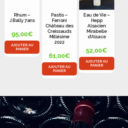
Rhum –
Pastis –
Eau de Vie –
J.Bally 7ans
Ferroni
Hepp
Château des
Alsacien
Creissauds
Mirabelle
95,00
€
Millésime
d’Alsace
2022
AJOUTER AU
52,00
€
PANIER
61,00
€
AJOUTER AU
PANIER
AJOUTER AU
PANIER