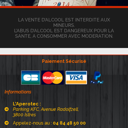
LA VENTE D’ALCOOL EST INTERDITE AUX
MINEURS.
L’ABUS D’ALCOOL EST DANGEREUX POUR LA
SANTE, A CONSOMMER AVEC MODERATION.
Paiement Sécurisé
Informations
L'Aperotec :
Parking KFC, Avenue Radolfzell,
3800 Istres
Appelez-nous au :
04 84 48 50 00