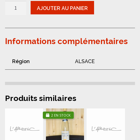
quantité
AJOUTER AU PANIER
de
Whisky-
Bellevoye
coffret
Informations complémentaires
Région
ALSACE
Produits similaires
2 EN STOCK