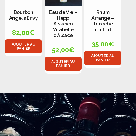
Bourbon
Eau de Vie –
Rhum
Angel’s Envy
Hepp
Arrangé –
Alsacien
Tricoche
Mirabelle
tutti frutti
82,00
€
d’Alsace
35,00
€
AJOUTER AU
52,00
€
PANIER
AJOUTER AU
PANIER
AJOUTER AU
PANIER