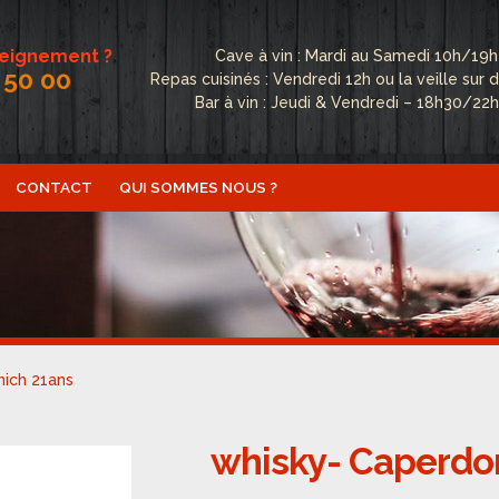
seignement ?
Cave à vin : Mardi au Samedi 10h/19h
 50 00
Repas cuisinés : Vendredi 12h ou la veille su
Bar à vin : Jeudi & Vendredi – 18h30/22
CONTACT
QUI SOMMES NOUS ?
ctualités
Boutique
Conditions Générales de Vente
Conta
fidentialité
Politique de cookies (UE)
Qui sommes nous ?
nich 21ans
whisky- Caperdo