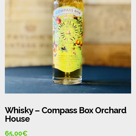
Panier
Politique de confidentialité
Politique de cookies (UE)
Qui sommes nous ?
Validation de la commande
Wishlist
Whisky – Compass Box Orchard
House
65,00
€