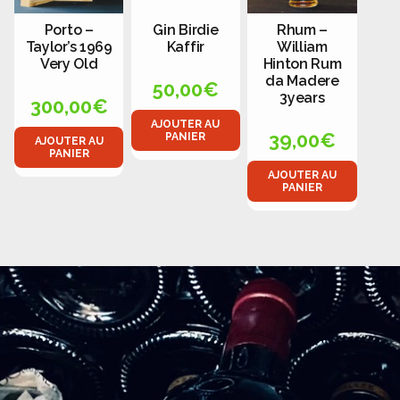
Porto –
Gin Birdie
Rhum –
Taylor’s 1969
Kaffir
William
Very Old
Hinton Rum
da Madere
50,00
€
3years
300,00
€
AJOUTER AU
39,00
€
PANIER
AJOUTER AU
PANIER
AJOUTER AU
PANIER