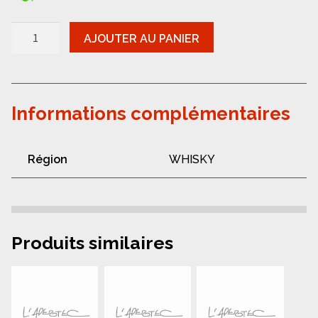
quantité
AJOUTER AU PANIER
de
Whisky
-
Gifted
Stills
Caol
Informations complémentaires
Ila
2016
Région
WHISKY
Produits similaires