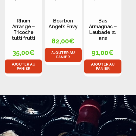
Rhum
Bourbon
Bas
Arrangé –
Angel’s Envy
Armagnac –
Tricoche
Laubade 21
tutti frutti
ans
82,00
€
35,00
€
91,00
€
AJOUTER AU
PANIER
AJOUTER AU
AJOUTER AU
PANIER
PANIER