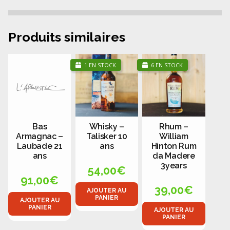
Produits similaires
1 EN STOCK
6 EN STOCK
Bas
Whisky –
Rhum –
Armagnac –
Talisker 10
William
Laubade 21
ans
Hinton Rum
ans
da Madere
3years
54,00
€
91,00
€
39,00
€
AJOUTER AU
PANIER
AJOUTER AU
PANIER
AJOUTER AU
PANIER