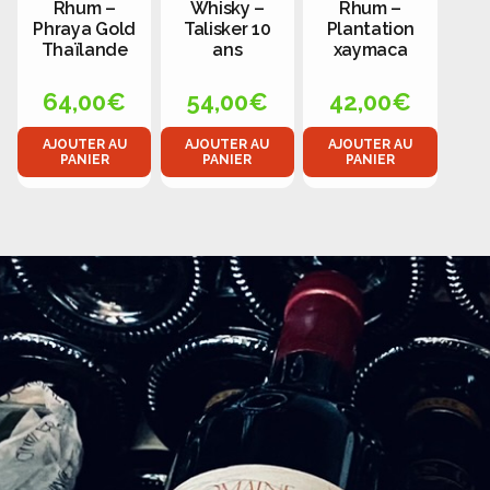
Rhum –
Whisky –
Rhum –
Phraya Gold
Talisker 10
Plantation
Thaïlande
ans
xaymaca
64,00
€
54,00
€
42,00
€
AJOUTER AU
AJOUTER AU
AJOUTER AU
PANIER
PANIER
PANIER