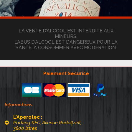
LA VENTE D’ALCOOL EST INTERDITE AUX
MINEURS.
L’ABUS D’ALCOOL EST DANGEREUX POUR LA
SANTE, A CONSOMMER AVEC MODERATION.
Paiement Sécurisé
Informations
L'Aperotec :
Parking KFC, Avenue Radolfzell,
3800 Istres