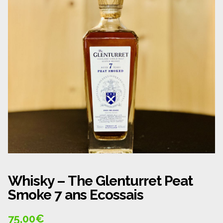
Panier
Politique de confidentialité
Politique de cookies (UE)
Qui sommes nous ?
Validation de la commande
Wishlist
Whisky – The Glenturret Peat
Smoke 7 ans Ecossais
75,00
€