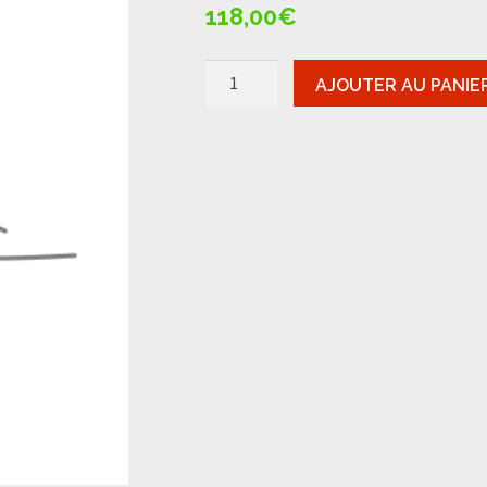
118,00
€
quantité
AJOUTER AU PANIE
de
Bas
Armagnac
-
Laubade
1986