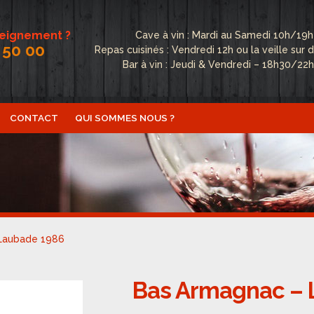
seignement ?
Cave à vin : Mardi au Samedi 10h/19h
 50 00
Repas cuisinés : Vendredi 12h ou la veille su
Bar à vin : Jeudi & Vendredi – 18h30/22
CONTACT
QUI SOMMES NOUS ?
ctualités
Boutique
Conditions Générales de Vente
Conta
fidentialité
Politique de cookies (UE)
Qui sommes nous ?
Laubade 1986
Bas Armagnac – 